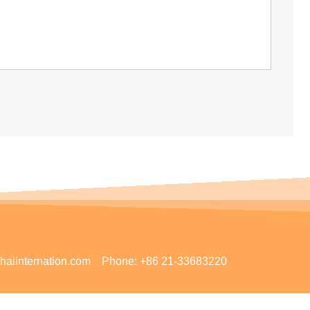
aiinternation.com
Phone:
+86 21-33683220