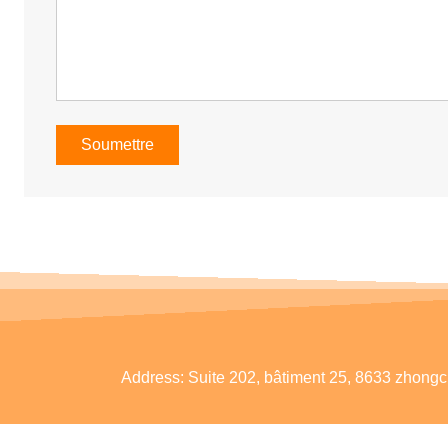
Soumettre
Address:
Suite 202, bâtiment 25, 8633 zhongc