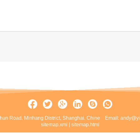
hun Road, Minhang District, Shanghai, Chine
Email:
andy@yih
sitemap.xml
|
sitemap.html